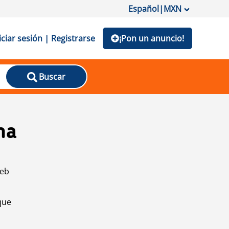
Español
|
MXN
iciar sesión | Registrarse
¡Pon un anuncio!
Buscar
na
web
que