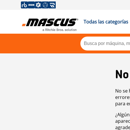
Todas las categorías
No
No se 
errore
para e
¿Algún
aparec
agrade