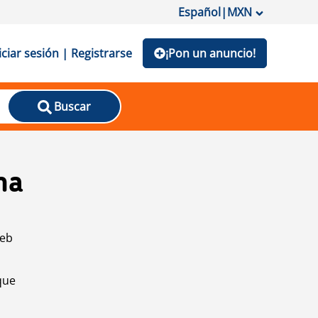
Español
|
MXN
iciar sesión | Registrarse
¡Pon un anuncio!
Buscar
na
web
que