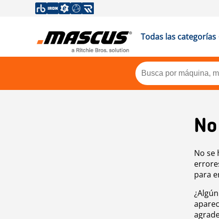
Todas las categorías
No
No se 
errore
para e
¿Algún
aparec
agrade