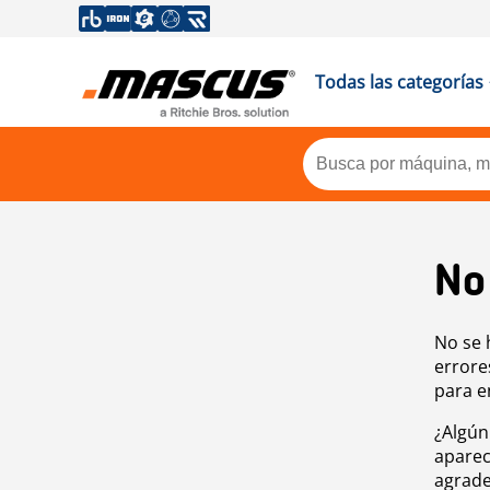
Todas las categorías
No
No se 
errore
para e
¿Algún
aparec
agrade