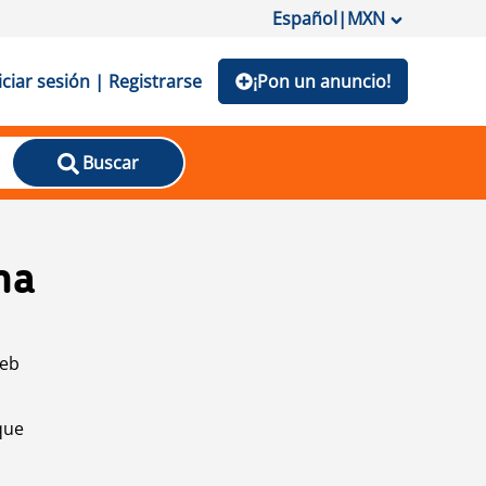
Español
|
MXN
iciar sesión | Registrarse
¡Pon un anuncio!
Buscar
na
web
que