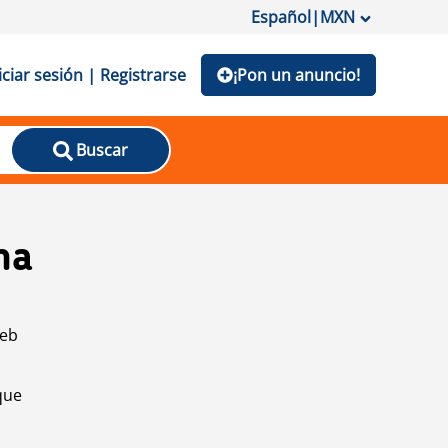
Español
|
MXN
iciar sesión | Registrarse
¡Pon un anuncio!
Buscar
na
web
que