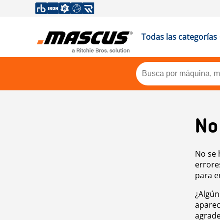
Todas las categorías
No
No se 
errore
para e
¿Algún
aparec
agrade