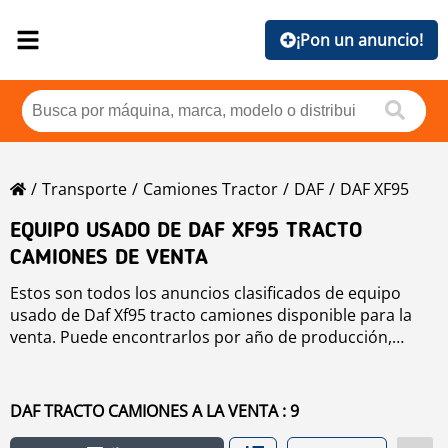
¡Pon un anuncio!
Transporte
Camiones Tractor
DAF
DAF XF95
EQUIPO USADO DE DAF XF95 TRACTO
CAMIONES DE VENTA
Estos son todos los anuncios clasificados de equipo
usado de Daf Xf95 tracto camiones disponible para la
venta. Puede encontrarlos por año de producción,
precio, horas de trabajo o país. Para mejorar su su
búsqueda, por favor utilice la herramienta de
navegación de la parte izquierda.
DAF TRACTO CAMIONES A LA VENTA : 9