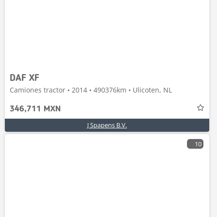
DAF XF
Camiones tractor • 2014 • 490376km • Ulicoten, NL
346,711 MXN
J Spapens B.V.
10