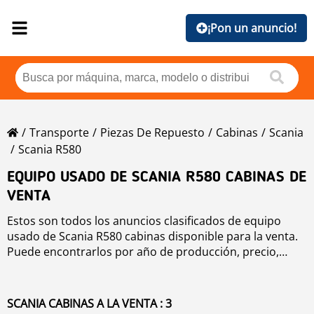
¡Pon un anuncio!
Transporte
Piezas De Repuesto
Cabinas
Scania
Scania R580
EQUIPO USADO DE SCANIA R580 CABINAS DE
VENTA
Estos son todos los anuncios clasificados de equipo
usado de Scania R580 cabinas disponible para la venta.
Puede encontrarlos por año de producción, precio,
horas de trabajo o país. Para mejorar su su búsqueda,
por favor utilice la herramienta de navegación de la
parte izquierda.
SCANIA CABINAS A LA VENTA : 3