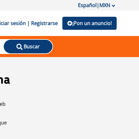
Español
|
MXN
iciar sesión | Registrarse
¡Pon un anuncio!
Buscar
na
web
que