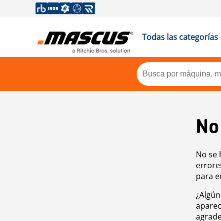
Todas las categorías
No
No se 
errore
para e
¿Algún
aparec
agrade