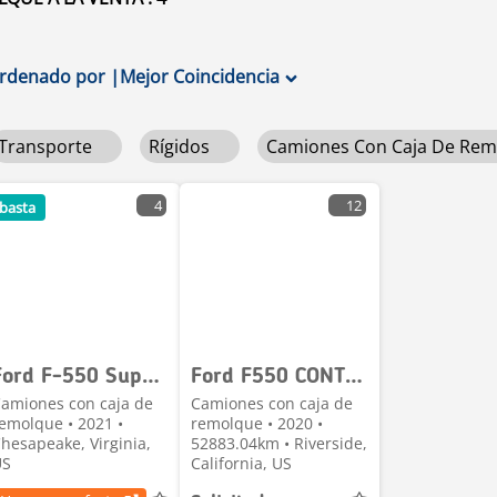
rdenado por
|
Mejor Coincidencia
Transporte
Rígidos
Camiones Con Caja De Re
4
12
basta
Ford F-550 Super Duty
Ford F550 CONTRACTOR
amiones con caja de
Camiones con caja de
emolque • 2021 •
remolque • 2020 •
hesapeake, Virginia,
52883.04km • Riverside,
US
California, US