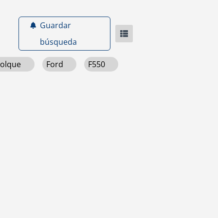
Guardar
búsqueda
molque
Ford
F550