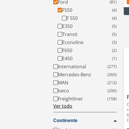
Ford
F550
F 550
E350
Transit
Econoline
F650
E450
International
Mercedes-Benz
MAN
Iveco
Freightliner
C
Ver todo
r
6
C
Continente