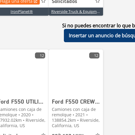
Haga una oferta
Solicitados
IronPlanet®
Riverside Truck & Equipment Inc.
Si no puedes encontrar lo que b
Insertar un anuncio de búsq
12
12
Ford F550 UTILITY BO
Ford F550 CREW CAB 4
amiones con caja de
Camiones con caja de
emolque • 2020 •
remolque • 2021 •
7932.02km • Riverside,
138854.2km • Riverside,
alifornia, US
California, US