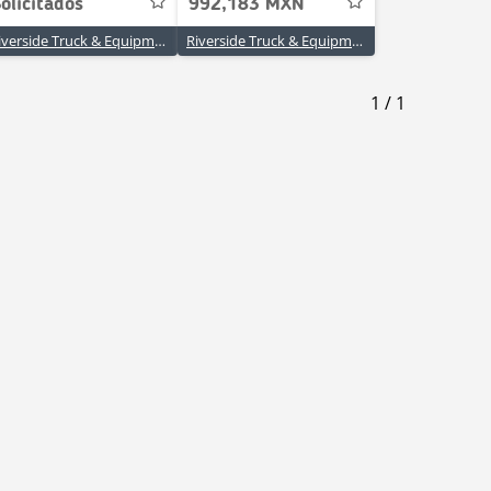
olicitados
992,183 MXN
Riverside Truck & Equipment Inc.
Riverside Truck & Equipment Inc.
1
/
1