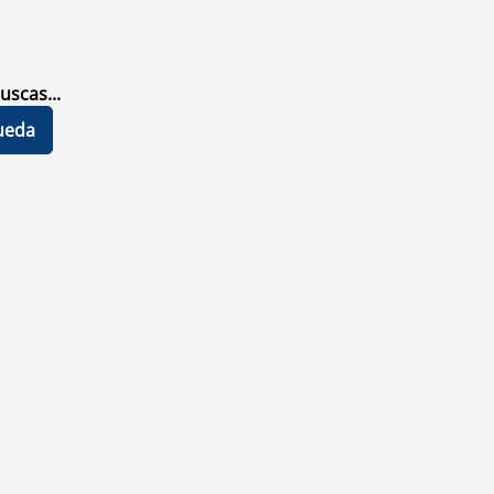
uscas...
ueda