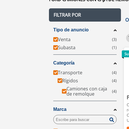
FILTRAR POR
O
Tipo de anuncio
Venta
Subasta
Su
Categoría
Transporte
Rígidos
Camiones con caja
de remolque
C
Marca
r
C