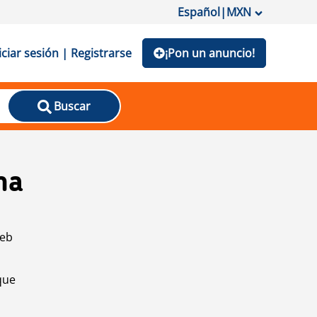
Español
|
MXN
iciar sesión | Registrarse
¡Pon un anuncio!
Buscar
na
web
que