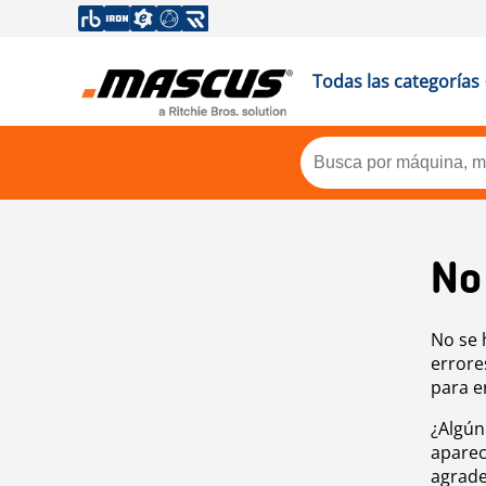
Todas las categorías
No
No se 
errore
para e
¿Algún
aparec
agrade