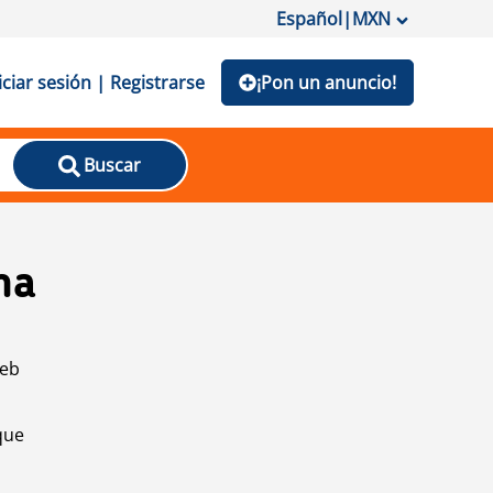
Español
|
MXN
iciar sesión | Registrarse
¡Pon un anuncio!
Buscar
na
web
que