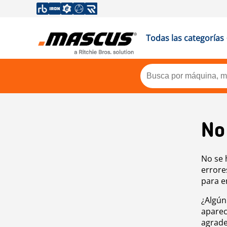
Todas las categorías
No
No se 
errore
para e
¿Algún
aparec
agrade