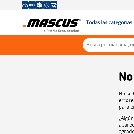
Todas las categorías
No
No se 
errore
para e
¿Algún
aparec
agrade