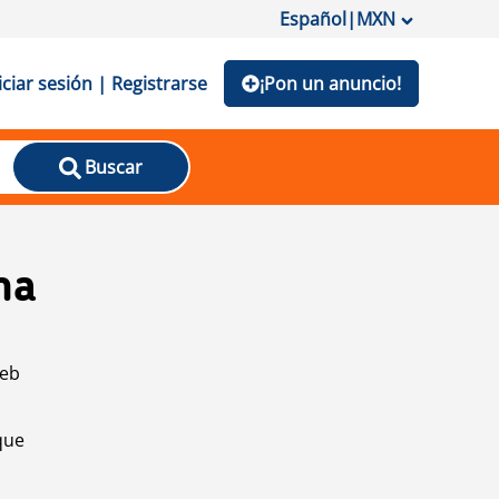
Español
|
MXN
iciar sesión | Registrarse
¡Pon un anuncio!
Buscar
na
web
que