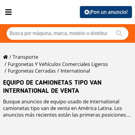
¡Pon un anuncio!
Transporte
Furgonetas Y Vehículos Comerciales Ligeros
Furgonetas Cerradas
International
EQUIPO DE CAMIONETAS TIPO VAN
INTERNATIONAL DE VENTA
Busque anuncios de equipo usado de International
camionetas tipo van de venta en América Latina. Los
anuncios más recientes están las primeras posiciones.
Para buscar equipo usado de International camionetas
tipo van haga clic en los botones de marca, año, precio,
horas de uso, país. Para buscar cualquier equipo usado