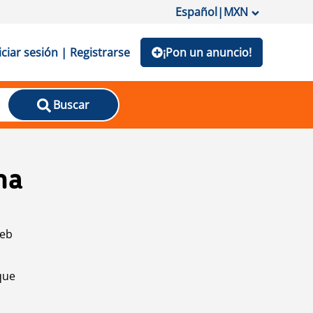
Español
|
MXN
iciar sesión | Registrarse
¡Pon un anuncio!
Buscar
na
web
que