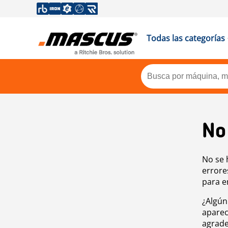
Todas las categorías
No
No se 
errore
para e
¿Algún
aparec
agrade