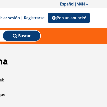
Español
|
MXN
iciar sesión | Registrarse
¡Pon un anuncio!
Buscar
na
web
que