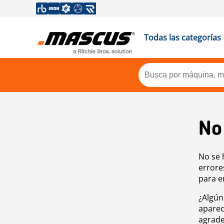
Todas las categorías
No
No se 
errore
para e
¿Algún
aparec
agrade