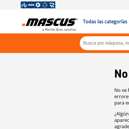
Todas las categorías
No
No se 
errore
para e
¿Algún
aparec
agrade