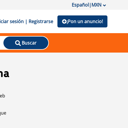
Español
|
MXN
iciar sesión | Registrarse
¡Pon un anuncio!
Buscar
na
web
que