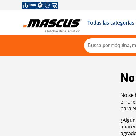
Todas las categorías
No
No se 
errore
para e
¿Algún
aparec
agrade