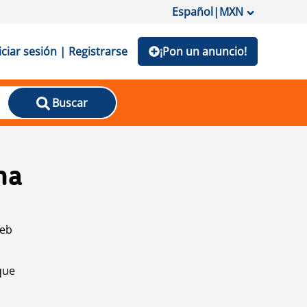
Español
|
MXN
iciar sesión | Registrarse
¡Pon un anuncio!
Buscar
na
web
que