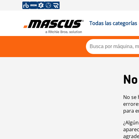
Todas las categorías
No
No se 
errore
para e
¿Algún
aparec
agrade