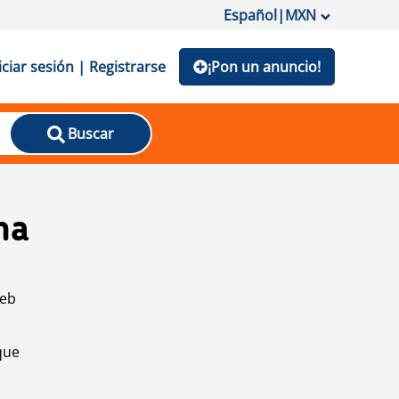
Español
|
MXN
iciar sesión | Registrarse
¡Pon un anuncio!
Buscar
na
web
que