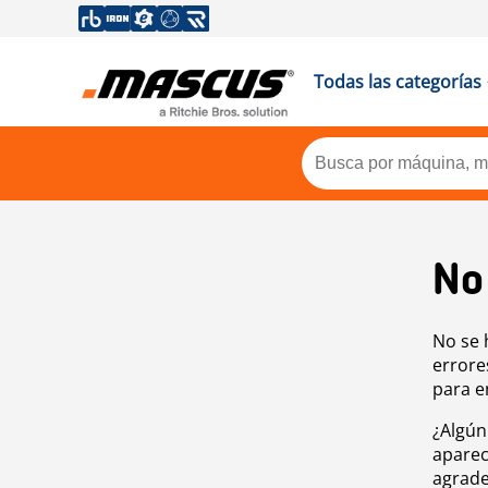
Todas las categorías
No
No se 
errore
para e
¿Algún
aparec
agrade