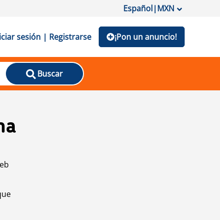
Español
|
MXN
iciar sesión | Registrarse
¡Pon un anuncio!
Buscar
na
web
que