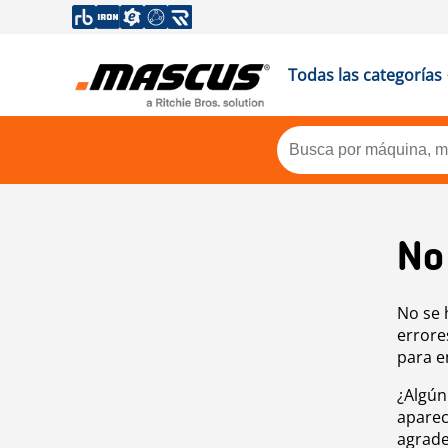
Todas las categorías
No
No se 
errore
para e
¿Algún
aparec
agrade