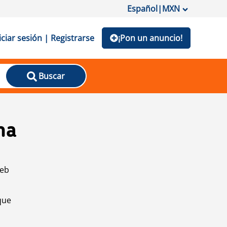
Español
|
MXN
iciar sesión | Registrarse
¡Pon un anuncio!
Buscar
na
web
que