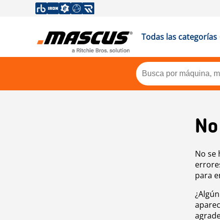
Todas las categorías
No
No se 
errore
para e
¿Algún
aparec
agrade