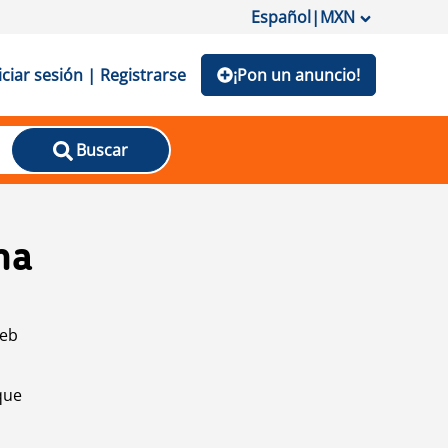
Español
|
MXN
iciar sesión | Registrarse
¡Pon un anuncio!
Buscar
na
web
que