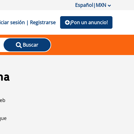
Español
|
MXN
iciar sesión | Registrarse
¡Pon un anuncio!
Buscar
na
web
que