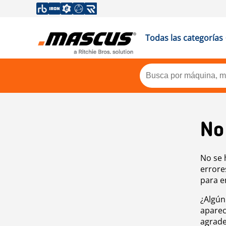
Todas las categorías
No
No se 
errore
para e
¿Algún
aparec
agrade