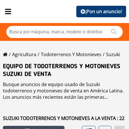
¡Pon un anuncio!
Agricultura
Todoterrenos Y Motonieves
Suzuki
EQUIPO DE TODOTERRENOS Y MOTONIEVES
SUZUKI DE VENTA
Busque anuncios de equipo usado de Suzuki
todoterrenos y motonieves de venta en América Latina.
Los anuncios más recientes están las primeras
posiciones. Para buscar equipo usado de Suzuki
todoterrenos y motonieves haga clic en los botones de
marca, año, precio, horas de uso, país. Para buscar
SUZUKI TODOTERRENOS Y MOTONIEVES A LA VENTA : 22
cualquier equipo usado de venta haga clic en este
enlace
todoterrenos y motonieves
.