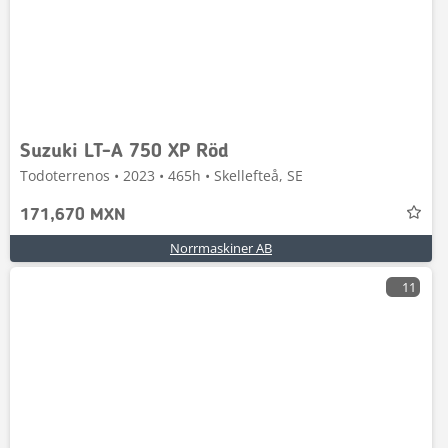
Suzuki LT-A 750 XP Röd
Todoterrenos • 2023 • 465h • Skellefteå, SE
171,670 MXN
Norrmaskiner AB
11