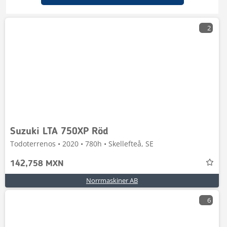
2
Suzuki LTA 750XP Röd
Todoterrenos • 2020 • 780h • Skellefteå, SE
142,758 MXN
Norrmaskiner AB
6