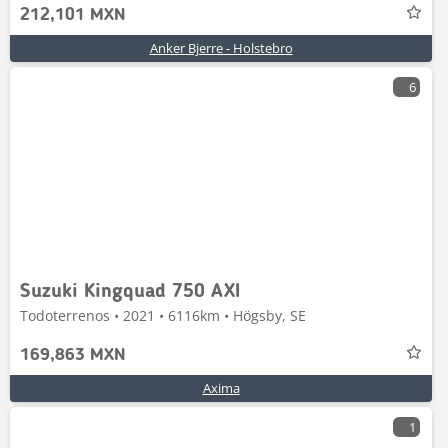
212,101 MXN
Anker Bjerre - Holstebro
6
Suzuki Kingquad 750 AXI
Todoterrenos • 2021 • 6116km • Högsby, SE
169,863 MXN
Axima
1