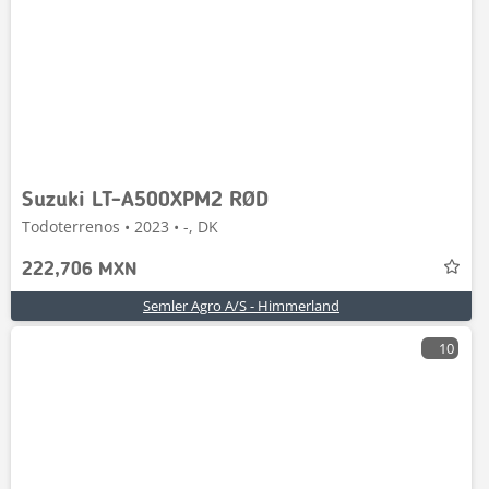
Suzuki LT-A500XPM2 RØD
Todoterrenos • 2023 • -, DK
222,706 MXN
Semler Agro A/S - Himmerland
10