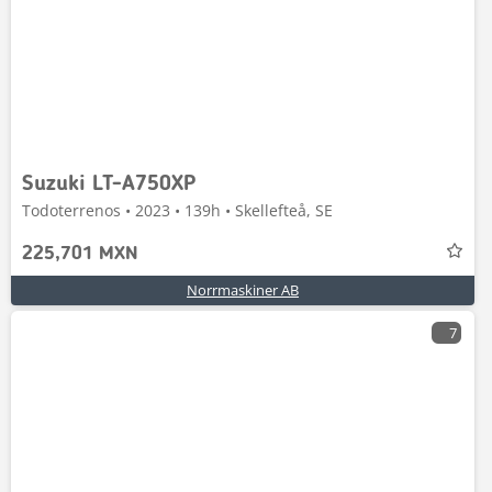
Suzuki LT-A750XP
Todoterrenos • 2023 • 139h • Skellefteå, SE
225,701 MXN
Norrmaskiner AB
7