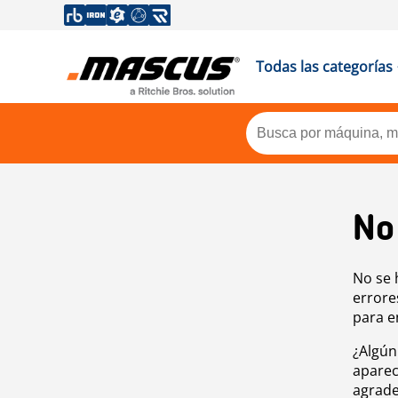
Todas las categorías
No
No se 
errore
para e
¿Algún
aparec
agrade