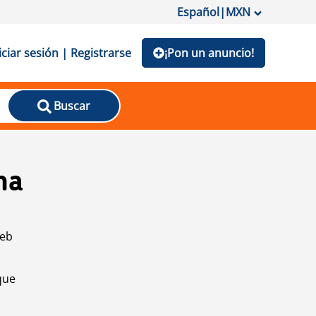
Español
|
MXN
iciar sesión | Registrarse
¡Pon un anuncio!
Buscar
na
web
que