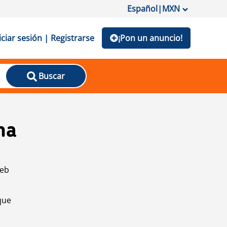
Español
|
MXN
iciar sesión | Registrarse
¡Pon un anuncio!
Buscar
na
web
que