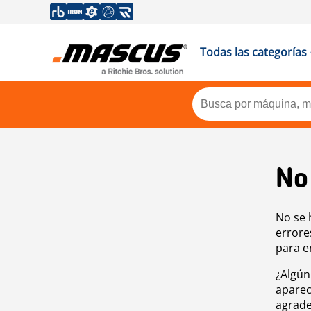
Todas las categorías
No
No se 
errore
para e
¿Algún
aparec
agrade