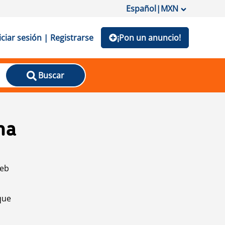
Español
|
MXN
iciar sesión | Registrarse
¡Pon un anuncio!
Buscar
na
web
que