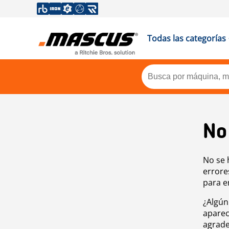
Todas las categorías
No
No se 
errore
para e
¿Algún
aparec
agrade