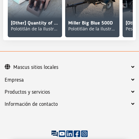
[Other] Quantity of (2) Lote de Sillones / Couch (Unused)
Miller Big Blue 500D
Polotitlán de la Ilustración
Polotitlán de la Ilustración
Pesqu
Mascus sitios locales
Empresa
Productos y servicios
Información de contacto