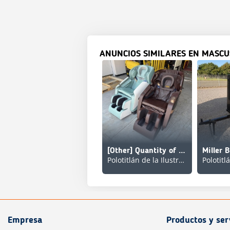
ANUNCIOS SIMILARES EN MASCU
[Other] Quantity of (2) Lote de Sillones / Couch (Unused)
Miller 
Polotitlán de la Ilustración
Empresa
Productos y ser