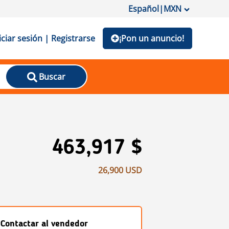
Español
|
MXN
iciar sesión | Registrarse
¡Pon un anuncio!
Buscar
463,917 $
26,900 USD
Contactar al vendedor