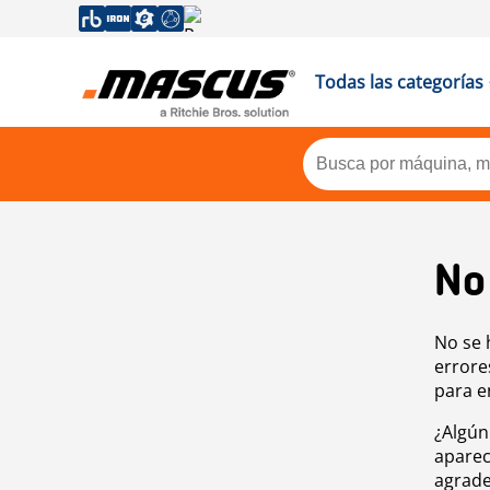
Todas las categorías
No
No se 
errore
para e
¿Algún
aparec
agrade