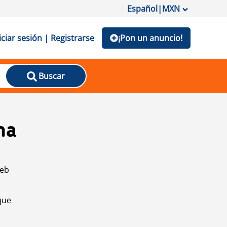
Español
|
MXN
iciar sesión | Registrarse
¡Pon un anuncio!
Buscar
na
web
que