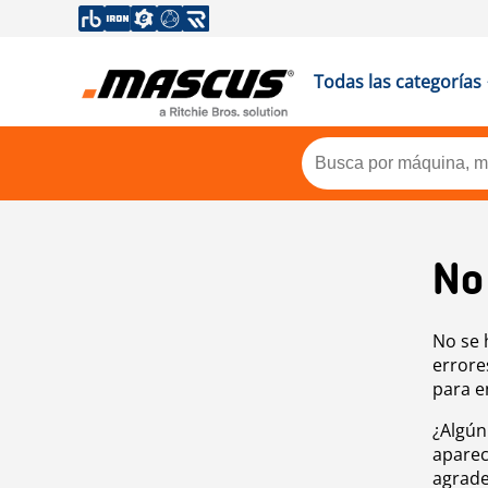
Todas las categorías
No
No se 
errore
para e
¿Algún
aparec
agrade