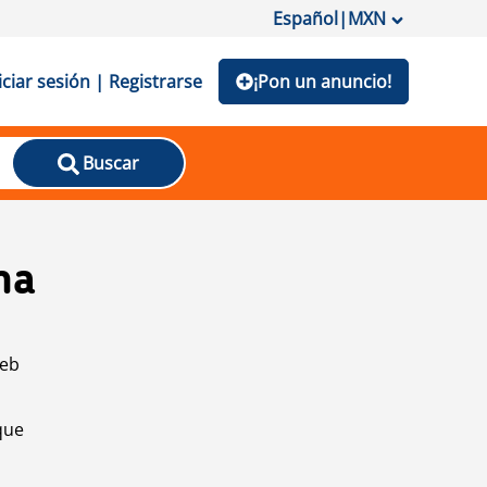
Español
|
MXN
iciar sesión | Registrarse
¡Pon un anuncio!
Buscar
na
web
que