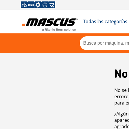
Todas las categorías
No
No se 
errore
para e
¿Algún
aparec
agrade