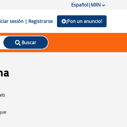
Español
|
MXN
iciar sesión | Registrarse
¡Pon un anuncio!
Buscar
na
web
que