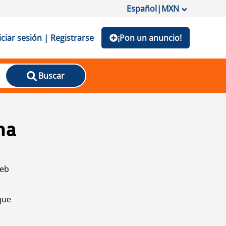
Español
|
MXN
iciar sesión | Registrarse
¡Pon un anuncio!
Buscar
na
web
que