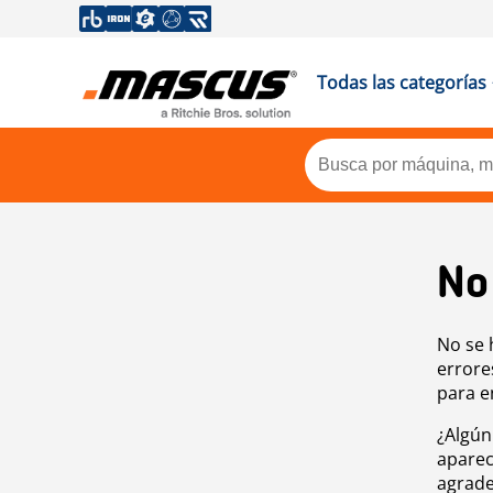
Todas las categorías
No
No se 
errore
para e
¿Algún
aparec
agrade