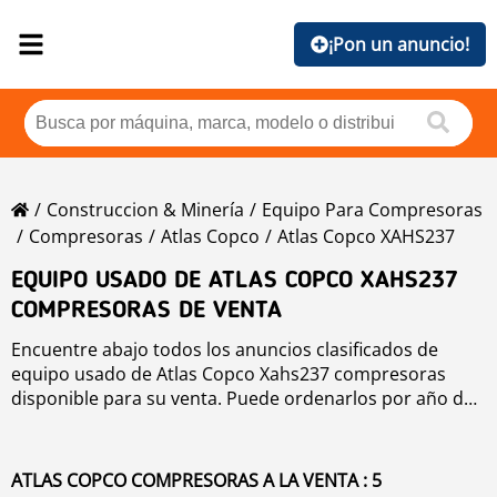
¡Pon un anuncio!
Construccion & Minería
Equipo Para Compresoras
Compresoras
Atlas Copco
Atlas Copco XAHS237
EQUIPO USADO DE ATLAS COPCO XAHS237
COMPRESORAS DE VENTA
Encuentre abajo todos los anuncios clasificados de
equipo usado de Atlas Copco Xahs237 compresoras
disponible para su venta. Puede ordenarlos por año de
producción, precio, horas de uso o país. Para mejorar
su búsqueda, puede utilizar la herramienta de
navegación de la izquierda.
ATLAS COPCO COMPRESORAS A LA VENTA : 5