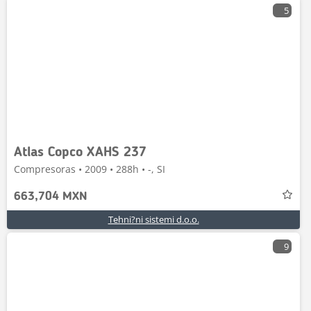
5
Atlas Copco XAHS 237
Compresoras • 2009 • 288h • -, SI
663,704 MXN
Tehni?ni sistemi d.o.o.
9