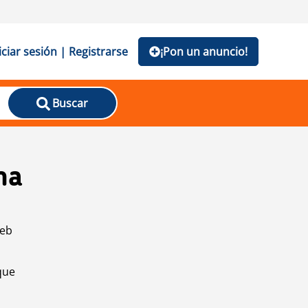
iciar sesión | Registrarse
¡Pon un anuncio!
Buscar
na
web
que