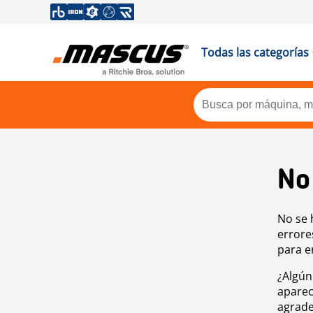
Todas las categorías
No
No se 
errore
para e
¿Algún
aparec
agrade