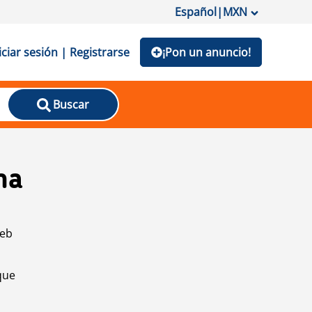
Español
|
MXN
iciar sesión | Registrarse
¡Pon un anuncio!
Buscar
na
web
que