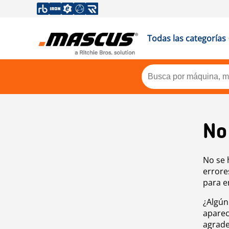
Todas las categorías
No
No se 
errore
para e
¿Algún
aparec
agrade