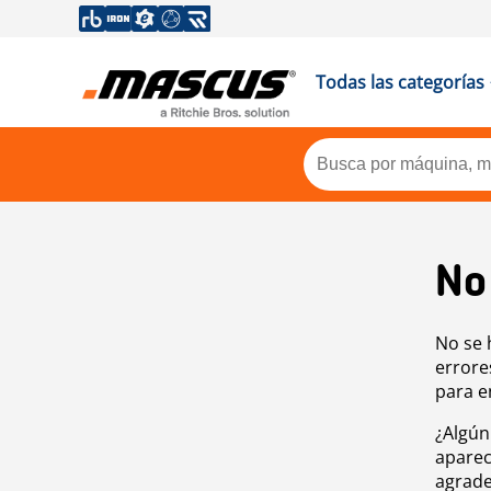
Todas las categorías
No
No se 
errore
para e
¿Algún
aparec
agrade