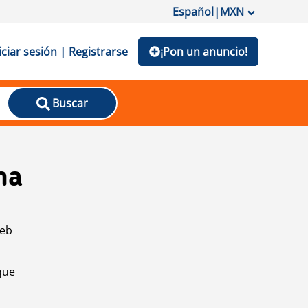
Español
|
MXN
iciar sesión | Registrarse
¡Pon un anuncio!
Buscar
na
web
que