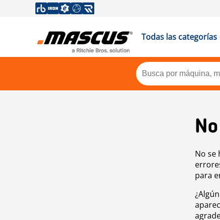
Todas las categorías
No
No se 
errore
para e
¿Algún
aparec
agrade