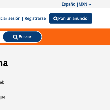
Español
|
MXN
iciar sesión | Registrarse
¡Pon un anuncio!
Buscar
na
web
que