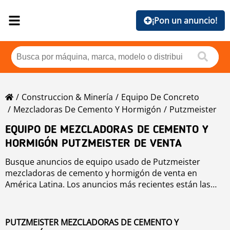
¡Pon un anuncio!
Construccion & Minería
Equipo De Concreto
Mezcladoras De Cemento Y Hormigón
Putzmeister
EQUIPO DE MEZCLADORAS DE CEMENTO Y
HORMIGÓN PUTZMEISTER DE VENTA
Busque anuncios de equipo usado de Putzmeister
mezcladoras de cemento y hormigón de venta en
América Latina. Los anuncios más recientes están las
primeras posiciones. Para buscar equipo usado de
Putzmeister mezcladoras de cemento y hormigón haga
clic en los botones de marca, año, precio, horas de uso,
PUTZMEISTER MEZCLADORAS DE CEMENTO Y
país. Para buscar cualquier equipo usado de venta haga