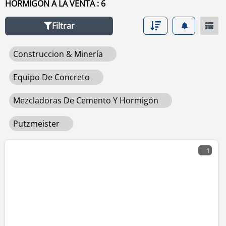
HORMIGÓN A LA VENTA : 6
clic en este enlace
mezcladoras de cemento y hormigón
.
Filtrar
Construccion & Minería
Equipo De Concreto
Mezcladoras De Cemento Y Hormigón
Putzmeister
1