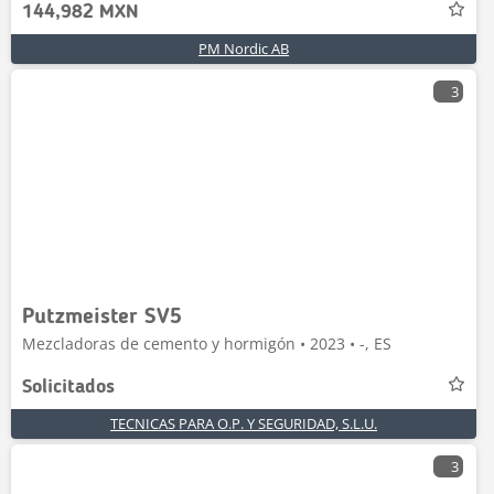
144,982 MXN
PM Nordic AB
3
Putzmeister SV5
Mezcladoras de cemento y hormigón • 2023 • -, ES
Solicitados
TECNICAS PARA O.P. Y SEGURIDAD, S.L.U.
3