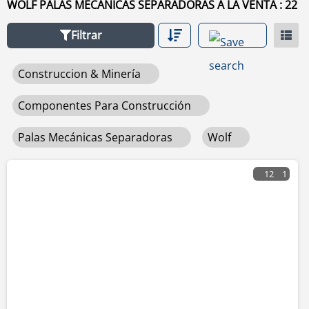
WOLF PALAS MECÁNICAS SEPARADORAS A LA VENTA : 22
usado de venta haga clic en este enlace
palas mecánicas
separadoras
.
Filtrar
Construccion & Minería
Componentes Para Construcción
Palas Mecánicas Separadoras
Wolf
12
1