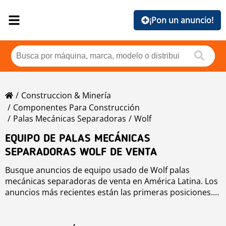
¡Pon un anuncio!
Construccion & Minería
Componentes Para Construcción
Palas Mecánicas Separadoras
Wolf
EQUIPO DE PALAS MECÁNICAS
SEPARADORAS WOLF DE VENTA
Busque anuncios de equipo usado de Wolf palas
mecánicas separadoras de venta en América Latina. Los
anuncios más recientes están las primeras posiciones.
Para buscar equipo usado de Wolf palas mecánicas
separadoras haga clic en los botones de marca, año,
precio, horas de uso, país. Para buscar cualquier equipo