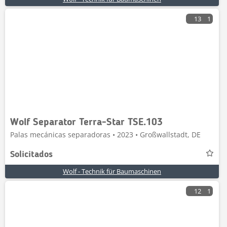
13
1
Wolf Separator Terra-Star TSE.103
Palas mecánicas separadoras • 2023 • Großwallstadt, DE
Solicitados
Wolf - Technik für Baumaschinen
12
1