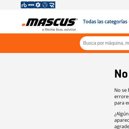
Todas las categorías
No
No se 
errore
para e
¿Algún
aparec
agrade