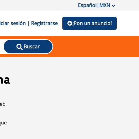
Español
|
MXN
iciar sesión | Registrarse
¡Pon un anuncio!
Buscar
na
web
que