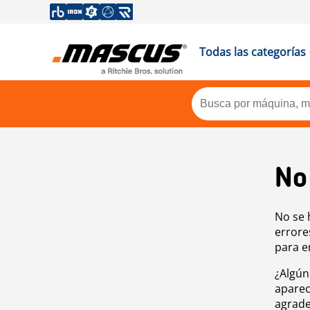
Todas las categorías
No
No se 
errore
para e
¿Algún
aparec
agrade