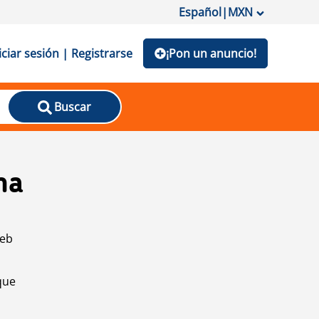
Español
|
MXN
iciar sesión | Registrarse
¡Pon un anuncio!
Buscar
na
web
que