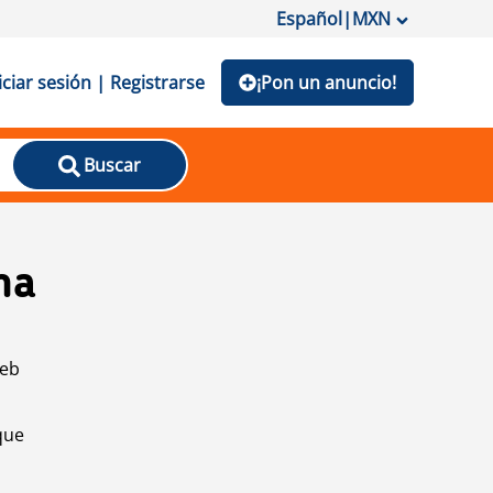
Español
|
MXN
iciar sesión | Registrarse
¡Pon un anuncio!
Buscar
na
web
que