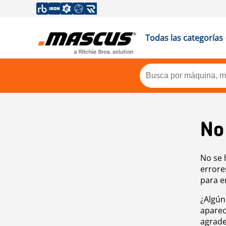
Todas las categorías
No
No se 
errore
para e
¿Algún
aparec
agrade