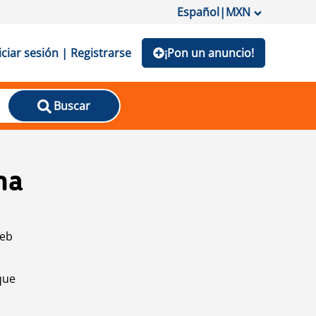
Español
|
MXN
iciar sesión | Registrarse
¡Pon un anuncio!
Buscar
na
web
que