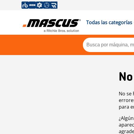
Todas las categorías
No
No se 
errore
para e
¿Algún
aparec
agrade