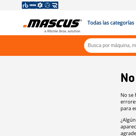
Todas las categorías
No
No se 
errore
para e
¿Algún
aparec
agrade