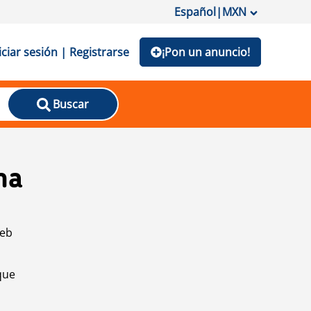
Español
|
MXN
iciar sesión | Registrarse
¡Pon un anuncio!
Buscar
na
web
que