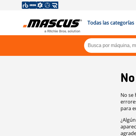
Todas las categorías
No
No se 
errore
para e
¿Algún
aparec
agrade