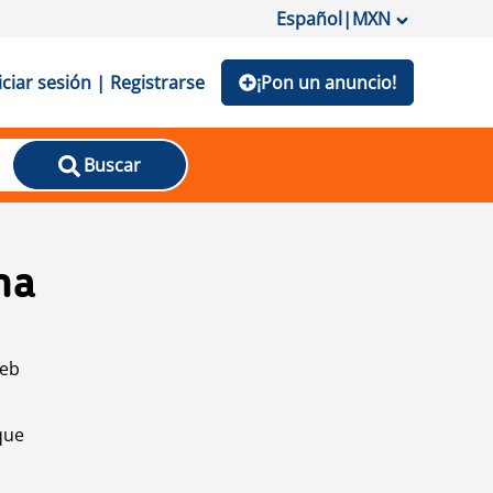
Español
|
MXN
iciar sesión | Registrarse
¡Pon un anuncio!
Buscar
na
web
que