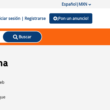
Español
|
MXN
iciar sesión | Registrarse
¡Pon un anuncio!
Buscar
na
web
que