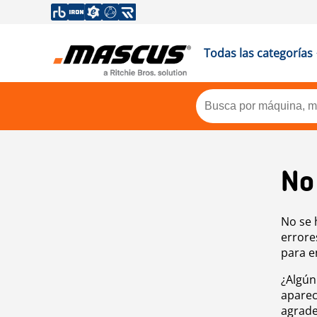
Todas las categorías
No
No se 
errore
para e
¿Algún
aparec
agrade