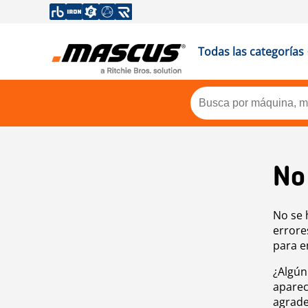
Todas las categorías
No
No se 
errore
para e
¿Algún
aparec
agrade