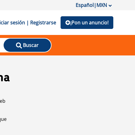
Español
|
MXN
iciar sesión | Registrarse
¡Pon un anuncio!
Buscar
na
web
que