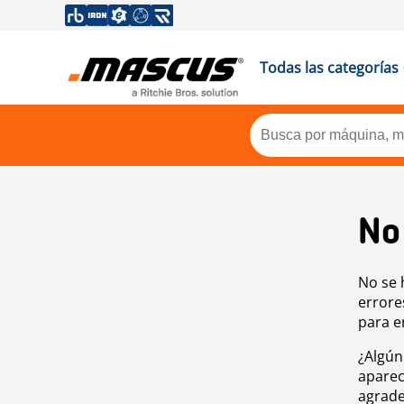
Todas las categorías
No
No se 
errore
para e
¿Algún
aparec
agrade