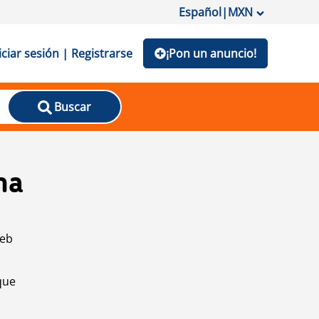
Español
|
MXN
iciar sesión | Registrarse
¡Pon un anuncio!
Buscar
na
web
que