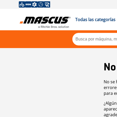
Todas las categorías
No
No se 
errore
para e
¿Algún
aparec
agrade