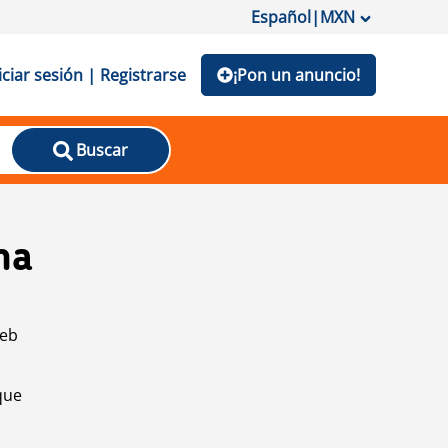
Español
|
MXN
iciar sesión | Registrarse
¡Pon un anuncio!
Buscar
na
web
que