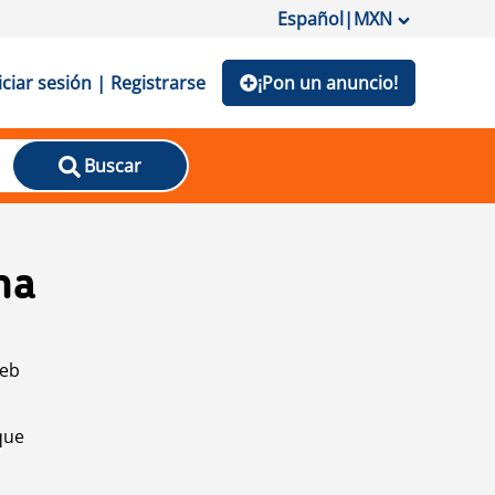
Español
|
MXN
iciar sesión | Registrarse
¡Pon un anuncio!
Buscar
na
web
que