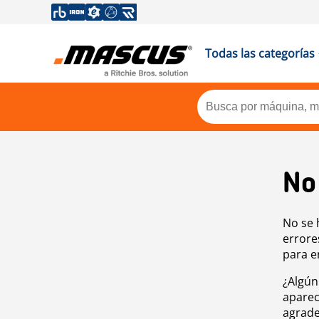
Todas las categorías
No
No se 
errore
para e
¿Algún
aparec
agrade