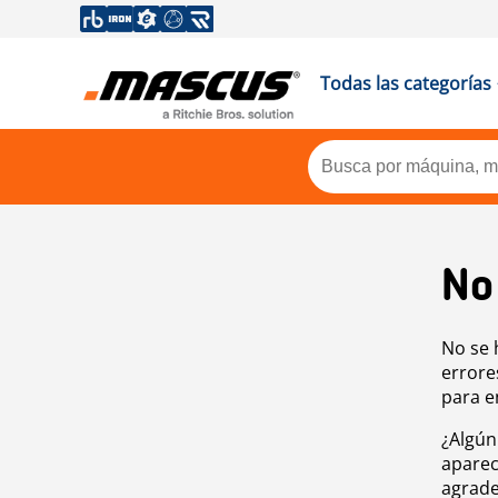
Todas las categorías
No
No se 
errore
para e
¿Algún
aparec
agrade