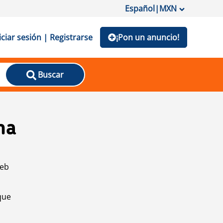
Español
|
MXN
iciar sesión | Registrarse
¡Pon un anuncio!
Buscar
na
web
que